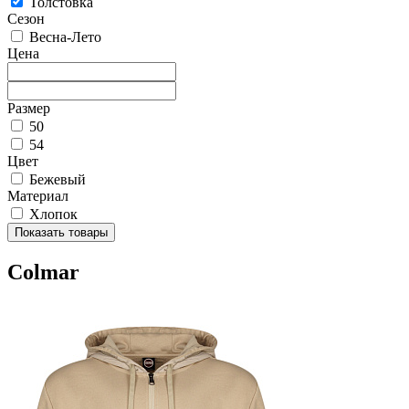
Толстовка
Сезон
Весна-Лето
Цена
Размер
50
54
Цвет
Бежевый
Материал
Хлопок
Показать товары
Colmar