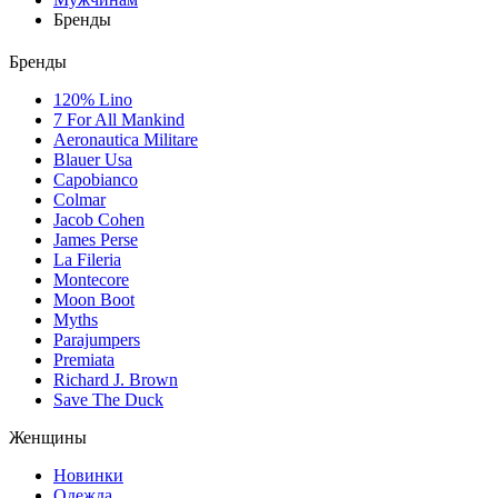
Бренды
Бренды
120% Lino
7 For All Mankind
Aeronautica Militare
Blauer Usa
Capobianco
Colmar
Jacob Cohen
James Perse
La Fileria
Montecore
Moon Boot
Myths
Parajumpers
Premiata
Richard J. Brown
Save The Duck
Женщины
Новинки
Одежда