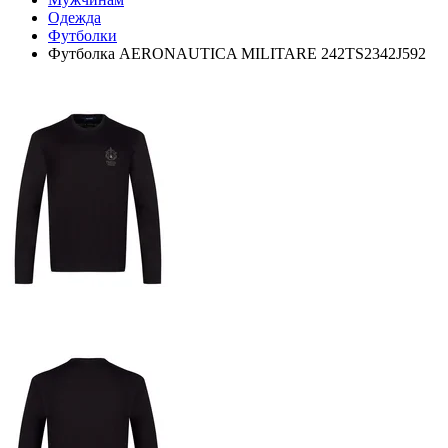
Одежда
Футболки
Футболка AERONAUTICA MILITARE 242TS2342J592