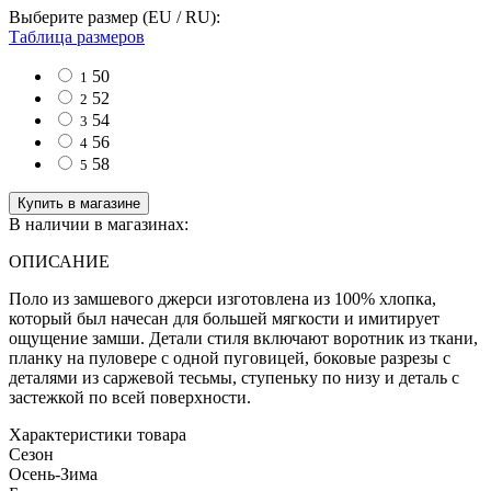
Выберите размер (EU / RU):
Таблица размеров
50
1
52
2
54
3
56
4
58
5
Купить в магазине
В наличии в магазинах:
ОПИСАНИЕ
Поло из замшевого джерси изготовлена ​​из 100% хлопка,
который был начесан для большей мягкости и имитирует
ощущение замши. Детали стиля включают воротник из ткани,
планку на пуловере с одной пуговицей, боковые разрезы с
деталями из саржевой тесьмы, ступеньку по низу и деталь с
застежкой по всей поверхности.
Характеристики товара
Сезон
Осень-Зима